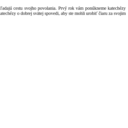
 hľadajú cestu svojho povolania. Prvý rok vám ponúkneme katechézy
hézy o dobrej svätej spovedi, aby ste mohli urobiť čiaru za svojim