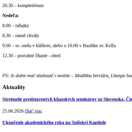
20.30 – kompletórium
Nedeľa:
8.00 – raňajky
8.30 – ranné chvály
9.00 – sv. omša v kláštore, alebo o 10.00 v Bazilike sv. Kríža
12.30 – posvätné čítanie - obed
PS: Je dobre mať stiahnuté v mobile – Modlitbu breviára, Liturgie ho
Aktuality
Stretnutie predstavených kňazských seminárov zo Slovenska, Či
25.06.2026
čítať viac
Ukončenie akademického roka na Spišskej Kapitule