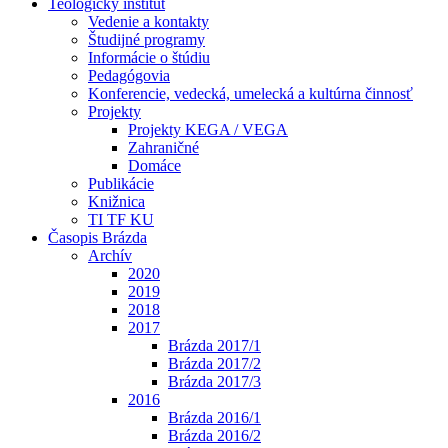
Teologický inštitút
Vedenie a kontakty
Študijné programy
Informácie o štúdiu
Pedagógovia
Konferencie, vedecká, umelecká a kultúrna činnosť
Projekty
Projekty KEGA / VEGA
Zahraničné
Domáce
Publikácie
Knižnica
TI TF KU
Časopis Brázda
Archív
2020
2019
2018
2017
Brázda 2017/1
Brázda 2017/2
Brázda 2017/3
2016
Brázda 2016/1
Brázda 2016/2