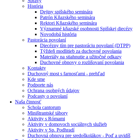
Správy
História
Dejiny spišského seminára
Patrón Kňazského seminára
Rektori Kňazského seminára
Významné kňazské osobnosti Spišskej diecézy
Novodobá história
Pastorácia povolaní
Diecézny tím pre pastoráciu povolaní (DTPP)
Týždeň modlitieb za duchovné povolania
Materiály na stiahnutie a užitočné odkazy
Duchovné obnovy o rozlišovaní povolania
Kontakty
Duchovný most s farnosťami - prehľad
Kde sme
Podporte nás
Ochrana osobných údajov
Podcasty o povolaní
Naša činnosť
Schola cantorum
Miništrantské tábory
Aktivity s Rómami
Aktivity v domovoch sociálnych služieb
Aktivity v Sp. Podhradí
Duchovná obnova pre sredoškolákov - Poď a uvidíš