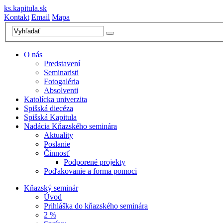
ks.kapitula.sk
Kontakt
Email
Mapa
O nás
Predstavení
Seminaristi
Fotogaléria
Absolventi
Katolícka univerzita
Spišská diecéza
Spišská Kapitula
Nadácia Kňazského seminára
Aktuality
Poslanie
Činnosť
Podporené projekty
Poďakovanie a forma pomoci
Kňazský seminár
Úvod
Prihláška do kňazského seminára
2 %