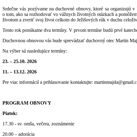
Srdečne vás pozývame na duchovné obnovy, ktoré sa organizujú v K
o tom, ako sa rozhodovať vo vážnych životných otázkach a pomôžeme
životom a zveriť svoj život celkom do Ježišových rúk v duchu celož
Tento rok ponúkame dva termíny. V prvom termíne budú prvé kateché
Duchovnou obnovou vás bude sprevádzať duchovný otec Martin Majda,
Na výber sú nasledujúce termíny:
23. – 25.10. 2026
11. – 13.12. 2026
Pre viac informácií a prihlasovanie kontaktujte: martinmajda@gmail.
PROGRAM OBNOVY
Piatok:
17.30 - sv. omša, večera, zoznámenie
20.00 – adorácia