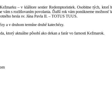
ežmarku – v kláštore sestier Redemptoristiek. Osobitne tých, ktorí
 vám s rozlišovaním povolania. Ďalší rok vám ponúkneme možnosť katec
ivotného hesla sv. Jána Pavla II. – TOTUS TUUS.
zy a v druhom termíne druhé katechézy.
 ktorý aktuálne pôsobí ako dekan a farár vo farnosti Kežmarok.
com