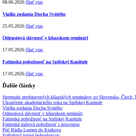
08.06.2026
čítať viac
Vigília zoslania Ducha Svätého
25.05.2026
čítať viac
Odpustová slávnosť v kňazskom seminári
17.05.2026
čítať viac
Fatimská pobožnosť na Spišskej Kapitule
17.05.2026
čítať viac
Ďalšie články
Stretnutie predstavených kňazských seminárov zo Slovenska, Čiech,
Ukončenie akademického roka na Spišskej Kapitule
Vigília zoslania Ducha Svätého
Odpustová slávnosť v kňazskom seminári
Fatimská pobožnosť na Spišskej Kapitule
Fatimská májová pobožnosť s procesiou
Púť Rádia Lumen do Krakova
Futbalový turnaj bohoslovcov