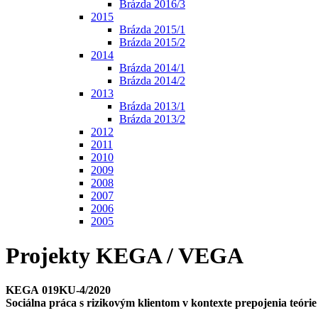
Brázda 2016/3
2015
Brázda 2015/1
Brázda 2015/2
2014
Brázda 2014/1
Brázda 2014/2
2013
Brázda 2013/1
Brázda 2013/2
2012
2011
2010
2009
2008
2007
2006
2005
Projekty KEGA / VEGA
KEGA 019KU-4/2020
Sociálna práca s rizikovým klientom v kontexte prepojenia teóri