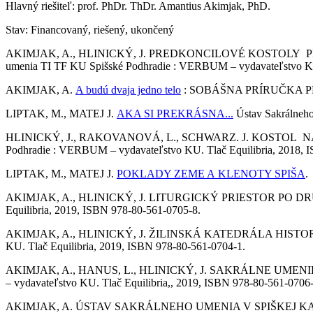
Hlavný riešiteľ: prof. PhDr. ThDr. Amantius Akimjak, PhD.
Stav: Financovaný, riešený, ukončený
AKIMJAK, A., HLINICKÝ, J. PREDKONCILOVÉ KOSTOLY PRE OBNOV
umenia TI TF KU Spišské Podhradie : VERBUM – vydavateľstvo KU.
AKIMJAK, A.
A budú dvaja jedno telo
: SOBÁŠNA PRÍRUČKA PRE O
LIPTAK, M., MATEJ J.
AKA SI PREKRÁSNA...
Ústav Sakrálneho
HLINICKÝ, J., RAKOVANOVÁ, L., SCHWARZ. J. KOSTOL NAŠIC
Podhradie : VERBUM – vydavateľstvo KU. Tlač Equilibria, 2018, 
LIPTAK, M., MATEJ J.
POKLADY ZEME A KLENOTY SPIŠA
.
AKIMJAK, A., HLINICKÝ, J. LITURGICKÝ PRIESTOR PO DRUHO
Equilibria, 2019, ISBN 978-80-561-0705-8.
AKIMJAK, A., HLINICKÝ, J. ŽILINSKÁ KATEDRÁLA HISTORIC
KU. Tlač Equilibria, 2019, ISBN 978-80-561-0704-1.
AKIMJAK, A., HANUS, L., HLINICKÝ, J. SAKRÁLNE UMENIE
– vydavateľstvo KU. Tlač Equilibria,, 2019, ISBN 978-80-561-0706-
AKIMJAK, A. ÚSTAV SAKRÁLNEHO UMENIA V SPIŠKEJ KAP