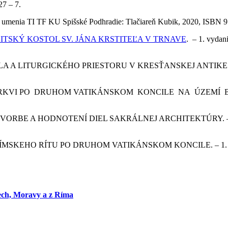
27 – 7.
o umenia TI TF KU Spišské Podhradie: Tlačiareň Kubik, 2020, ISBN 
TSKÝ KOSTOL SV. JÁNA KRSTITEĽA V TRNAVE
. – 1. vyda
LITURGICKÉHO PRIESTORU V KRESŤANSKEJ ANTIKE. – 1. vy
I PO DRUHOM VATIKÁNSKOM KONCILE NA ÚZEMÍ BRATISL
BE A HODNOTENÍ DIEL SAKRÁLNEJ ARCHITEKTÚRY. – 1. vyd
KEHO RÍTU PO DRUHOM VATIKÁNSKOM KONCILE. – 1. vydani
ech, Moravy a z Ríma