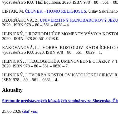
vydavateľstvo KU. Tlač Equilibria. 2020, ISBN 978 – 80 – 561 – 08
LIPTAK, M.
ČLOVEK – HOMO RELIGIOSUS
. Ústav Sakrálneh
DZURŇÁKOVÁ, Z.
UNIVERZITNÝ RANOBAROKOVÝ JEZUI
2020. ISBN 978 – 80 – 561 – 0828 – 4.
HLINICKÝ, J. ROZHODUJÚCE MOMENTY VÝVOJA KOSTOLA A 
2020. ISBN: 978-80-561-0798-0.
RAKOVANOVÁ, L. TVORBA KOSTOLOV KATOLÍCKEJ CIRKV
vydavateľstvo KU. 2020. ISBN 978 – 80 – 561 – 0829 – 1.
HLINICKÝ, J. TEOLOGICKÉ A UMENOVEDNÉ OTÁZKY V TVOR
2020. ISBN 978 – 80 – 561 – 0830 – 7.
HLINICKÝ, J. TVORBA KOSTOLOV KATOLÍCKEJ CIRKVI RÍMS
ISBN 978 – 80 – 561 – 0831 – 4.
Aktuality
Stretnutie predstavených kňazských seminárov zo Slovenska, Či
25.06.2026
čítať viac