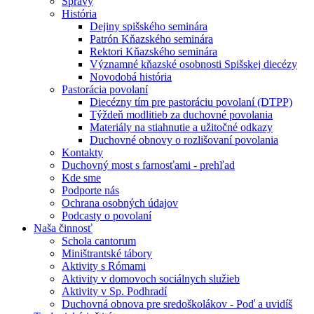
Správy
História
Dejiny spišského seminára
Patrón Kňazského seminára
Rektori Kňazského seminára
Významné kňazské osobnosti Spišskej diecézy
Novodobá história
Pastorácia povolaní
Diecézny tím pre pastoráciu povolaní (DTPP)
Týždeň modlitieb za duchovné povolania
Materiály na stiahnutie a užitočné odkazy
Duchovné obnovy o rozlišovaní povolania
Kontakty
Duchovný most s farnosťami - prehľad
Kde sme
Podporte nás
Ochrana osobných údajov
Podcasty o povolaní
Naša činnosť
Schola cantorum
Miništrantské tábory
Aktivity s Rómami
Aktivity v domovoch sociálnych služieb
Aktivity v Sp. Podhradí
Duchovná obnova pre sredoškolákov - Poď a uvidíš