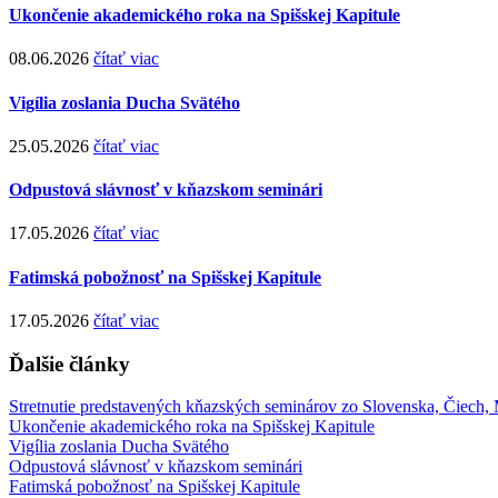
Ukončenie akademického roka na Spišskej Kapitule
08.06.2026
čítať viac
Vigília zoslania Ducha Svätého
25.05.2026
čítať viac
Odpustová slávnosť v kňazskom seminári
17.05.2026
čítať viac
Fatimská pobožnosť na Spišskej Kapitule
17.05.2026
čítať viac
Ďalšie články
Stretnutie predstavených kňazských seminárov zo Slovenska, Čiech,
Ukončenie akademického roka na Spišskej Kapitule
Vigília zoslania Ducha Svätého
Odpustová slávnosť v kňazskom seminári
Fatimská pobožnosť na Spišskej Kapitule