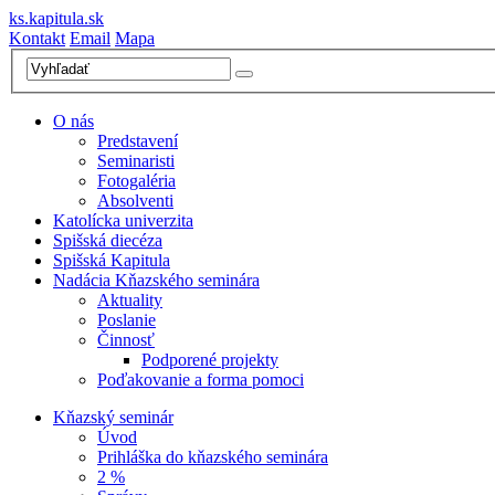
ks.kapitula.sk
Kontakt
Email
Mapa
O nás
Predstavení
Seminaristi
Fotogaléria
Absolventi
Katolícka univerzita
Spišská diecéza
Spišská Kapitula
Nadácia Kňazského seminára
Aktuality
Poslanie
Činnosť
Podporené projekty
Poďakovanie a forma pomoci
Kňazský seminár
Úvod
Prihláška do kňazského seminára
2 %