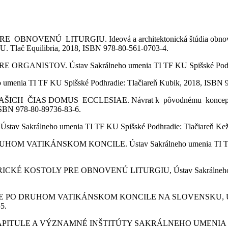
ENÚ LITURGIU. Ideová a architektonická štúdia obnovy Bazil
 Tlač Equilibria, 2018, ISBN 978-80-561-0703-4.
RGANISTOV. Ústav Sakrálneho umenia TI TF KU Spišské Podhra
 umenia TI TF KU Spišské Podhradie: Tlačiareň Kubik, 2018, ISBN 
H ČIAS DOMUS ECCLESIAE. Návrat k pôvodnému konceptu domu
ISBN 978-80-89736-83-6.
 Ústav Sakrálneho umenia TI TF KU Spišské Podhradie: Tlačiareň Ke
M VATIKÁNSKOM KONCILE. Ústav Sakrálneho umenia TI TF KU 
KÉ KOSTOLY PRE OBNOVENÚ LITURGIU, Ústav Sakrálneho umen
 PO DRUHOM VATIKÁNSKOM KONCILE NA SLOVENSKU, Ústav Sa
5.
ITULE A VÝZNAMNÉ INŠTITÚTY SAKRÁLNEHO UMENIA V EUR