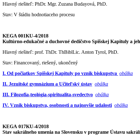
Hlavný riešiteľ: PhDr. Mgr. Zuzana Budayová, PhD.
Stav: V štádiu hodnotiaceho procesu
KEGA 001KU-4/2018
Kultúrno-edukačné a duchovné dedičstvo Spišskej Kapituly a jeh
Hlavný riešiteľ: prof. ThDr. ThBiblLic. Anton Tyrol, PhD.
Stav: Financovaný, riešený, ukončený
I. Od počiatkov Spišskej Kapituly po vznik biskupstva
obálka
II. Jezuitské gymnázium a Učiteľský ústav
obálka
III. Filozofia-teológia-spiritualita-svedectvo
obálka
IV. Vznik biskupstva, osobnosti a najnovšie udalosti
obálka
KEGA 017KU-4/2018
Stav sakrálneho umenia na Slovensku v programe Ústavu sakr