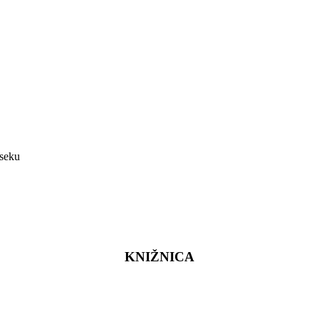
úseku
KNIŽNICA