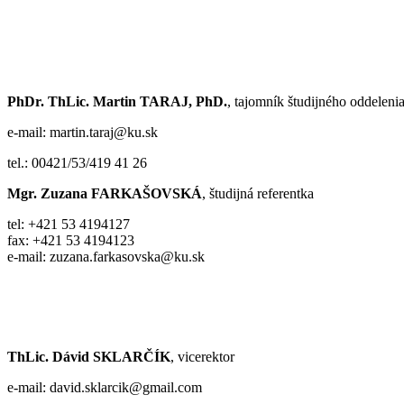
PhDr. ThLic. Martin TARAJ, PhD.
, tajomník študijného oddelenia
e-mail: martin.taraj@ku.sk
tel.: 00421/53/419 41 26
Mgr. Zuzana FARKAŠOVSKÁ
, študijná referentka
tel: +421 53 4194127
fax: +421 53 4194123
e-mail: zuzana.farkasovska@ku.sk
ThLic. Dávid SKLARČÍK
, vicerektor
e-mail: david.sklarcik@gmail.com