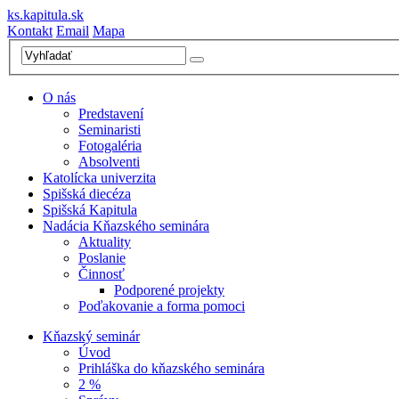
ks.kapitula.sk
Kontakt
Email
Mapa
O nás
Predstavení
Seminaristi
Fotogaléria
Absolventi
Katolícka univerzita
Spišská diecéza
Spišská Kapitula
Nadácia Kňazského seminára
Aktuality
Poslanie
Činnosť
Podporené projekty
Poďakovanie a forma pomoci
Kňazský seminár
Úvod
Prihláška do kňazského seminára
2 %