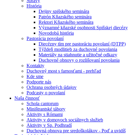
Správy
História
Dejiny spišského seminára
Patrón Kňazského seminára
Rektori Kňazského seminára
Významné kňazské osobnosti Spišskej diecézy
Novodobá história
Pastorácia povolaní
Diecézny tím pre pastoráciu povolaní (DTPP)
Týždeň modlitieb za duchovné povolania
Materiály na stiahnutie a užitočné odkazy
Duchovné obnovy o rozlišovaní povolania
Kontakty
Duchovný most s farnosťami - prehľad
Kde sme
Podporte nás
Ochrana osobných údajov
Podcasty o povolaní
Naša činnosť
Schola cantorum
Miništrantské tábory
Aktivity s Rómami
Aktivity v domovoch sociálnych služieb
Aktivity v Sp. Podhradí
Duchovná obnova pre sredoškolákov - Poď a uvidíš