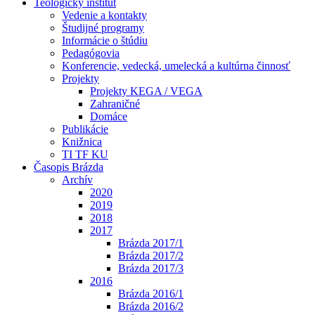
Teologický inštitút
Vedenie a kontakty
Študijné programy
Informácie o štúdiu
Pedagógovia
Konferencie, vedecká, umelecká a kultúrna činnosť
Projekty
Projekty KEGA / VEGA
Zahraničné
Domáce
Publikácie
Knižnica
TI TF KU
Časopis Brázda
Archív
2020
2019
2018
2017
Brázda 2017/1
Brázda 2017/2
Brázda 2017/3
2016
Brázda 2016/1
Brázda 2016/2