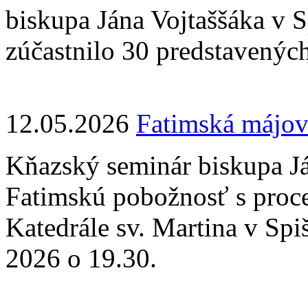
biskupa Jána Vojtaššáka v Sp
zúčastnilo 30 predstavenýc
12.05.2026
Fatimská májov
Kňazský seminár biskupa Já
Fatimskú pobožnosť s proce
Katedrále sv. Martina v Spi
2026 o 19.30.