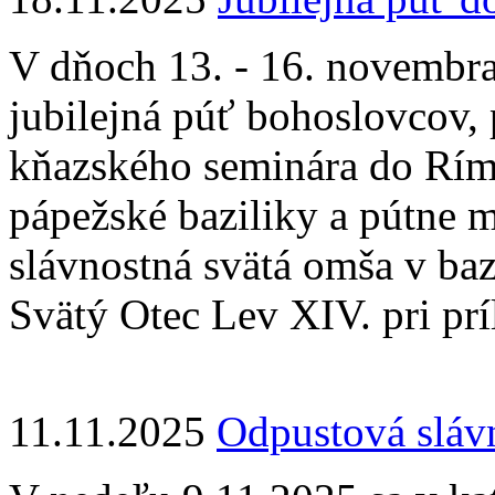
V dňoch 13. - 16. novembra
jubilejná púť bohoslovcov,
kňazského seminára do Ríma
pápežské baziliky a pútne 
slávnostná svätá omša v bazi
Svätý Otec Lev XIV. pri prí
11.11.2025
Odpustová slávn