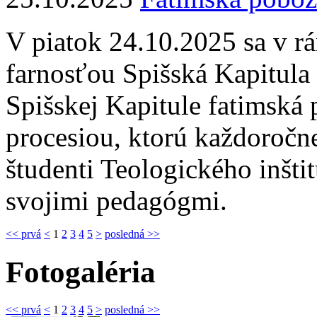
V piatok 24.10.2025 sa v r
farnosťou Spišská Kapitula 
Spišskej Kapitule fatimská
procesiou, ktorú každoročn
študenti Teologického inšti
svojimi pedagógmi.
<< prvá
<
1
2
3
4
5
>
posledná >>
Fotogaléria
<< prvá
<
1
2
3
4
5
>
posledná >>