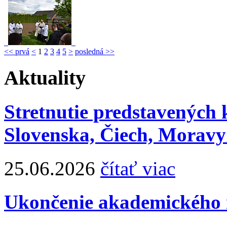
<< prvá
<
1
2
3
4
5
>
posledná >>
Aktuality
Stretnutie predstavených
Slovenska, Čiech, Moravy
25.06.2026
čítať viac
Ukončenie akademického r