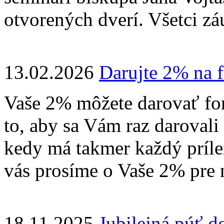
otvorených dverí. Všetci z
13.02.2026
Darujte 2% na 
Vaše 2% môžete darovať for
to, aby sa Vám raz darovali 
kedy má takmer každý príl
vás prosíme o Vaše 2% pre 
18.11.2025
Jubilejná púť 