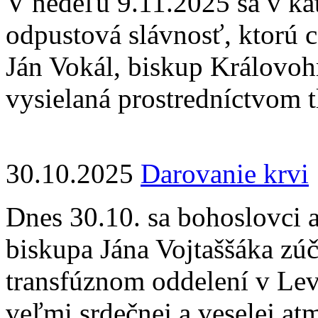
V nedeľu 9.11.2025 sa v ka
odpustová slávnosť, ktorú 
Ján Vokál, biskup Královoh
vysielaná prostredníctvom t
30.10.2025
Darovanie krvi
Dnes 30.10. sa bohoslovci 
biskupa Jána Vojtaššáka zúč
transfúznom oddelení v Lev
veľmi srdečnej a veselej a