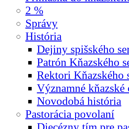
2 %
Správy
História
Dejiny spišského se
Patrón Kňazského s
Rektori Kňazského 
Významné kňazské o
Novodobá história
Pastorácia povolaní
Diecézny tím pre pa