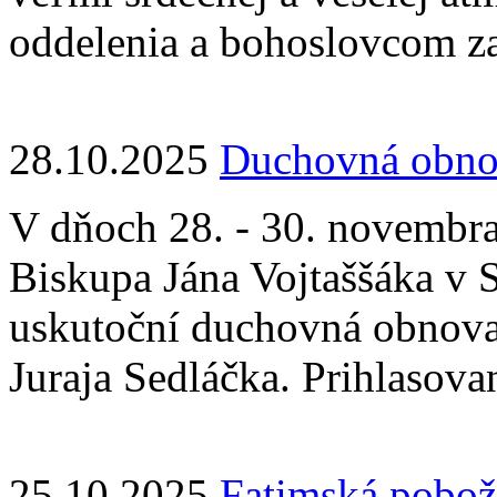
oddelenia a bohoslovcom za 
28.10.2025
Duchovná obno
V dňoch 28. - 30. novembr
Biskupa Jána Vojtaššáka v
uskutoční duchovná obnova
Juraja Sedláčka. Prihlasova
25.10.2025
Fatimská pobožn