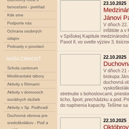
23.10.2025
farnosťami - prehľad
Medzinár
Kde sme
Jánovi Pa
Podporte nás
V dňoch 22. 
inštitúte a 
Ochrana osobných
v Spišskej Kapitule medzinárodn
údajov
Pavol II. vo svetle výziev 3. tisícro
Podcasty o povolaní
22.10.2025
NAŠA ČINNOSŤ
Duchovná
Schola cantorum
V dňoch 21 -
biskupa Jána
Miništrantské tábory
duchovná ob
Aktivity s Rómami
vyskoškolák
Aktivity v domovoch
stretnutie s bohoslovcami, priest
ticho, šport, prechádzku a pod. P
sociálnych služieb
do naplnenia kapacity. Tešíme sa 
Aktivity v Sp. Podhradí
Duchovná obnova pre
22.10.2025
sredoškolákov - Poď a
Októbrov