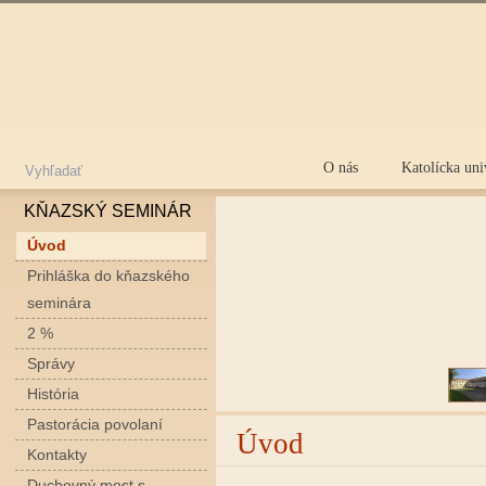
ks.kapitula.sk
O nás
Katolícka uni
KŇAZSKÝ SEMINÁR
Úvod
Prihláška do kňazského
seminára
2 %
Správy
História
Pastorácia povolaní
Úvod
Kontakty
Duchovný most s