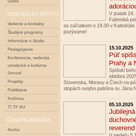
uvidíš
adorácio
V piatok 24.
TEOLOGICKÝ INŠTITÚT
Fatimská po
Vedenie a kontakty
so začiatkom o 19.30 v Katedrále 
pozývame!
Študijné programy
Informácie o štúdiu
15.10.2025
Pedagógovia
Púť spiš
Konferencie, vedecká,
Prahy a
umelecká a kultúrna
Spišskí boho
činnosť
októbra 2025
Projekty
Slovenska, Moravy a Čiech na pút
stopách svojho patróna sv. Jána
Publikácie
Knižnica
05.10.2025
TI TF KU
Jubilejná
duchovné
ČASOPIS BRÁZDA
reverend
Archív
V nedeľu 5.1