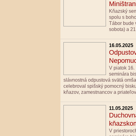
Miništra
Kňazský semi
spolu s boho
Tábor bude v
sobota) a 21.
16.05.2025
Odpustov
Nepomuc
V piatok 16
seminára bi
slávnostná odpustová svätá omša
celebroval spišský pomocný bisk
kňazov, zamestnancov a priateľov
11.05.2025
Duchovná
kňazskom
V priestoroc