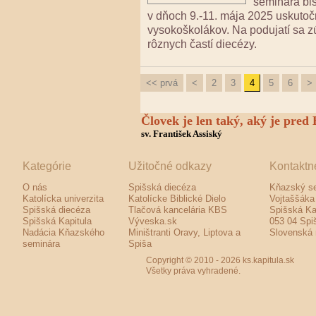
seminára bis
v dňoch 9.-11. mája 2025 uskutoč
vysokoškolákov. Na podujatí sa z
rôznych častí diecézy.
<< prvá
<
2
3
4
5
6
>
Človek je len taký, aký je pred
sv. František Assiský
Kategórie
Užitočné odkazy
Kontaktn
O nás
Spišská diecéza
Kňazský se
Katolícka univerzita
Katolícke Biblické Dielo
Vojtaššáka
Spišská diecéza
Tlačová kancelária KBS
Spišská Ka
Spišská Kapitula
Výveska.sk
053 04 Spi
Nadácia Kňazského
Miništranti Oravy, Liptova a
Slovenská 
seminára
Spiša
Copyright © 2010 - 2026
ks.kapitula.sk
Všetky práva vyhradené.